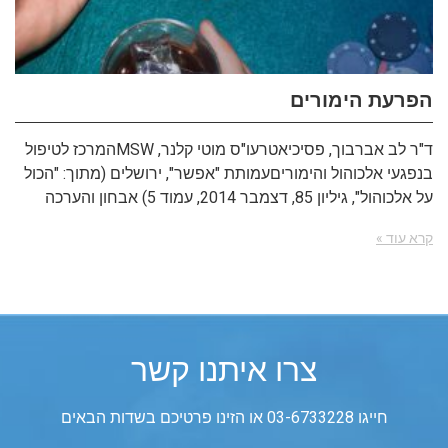
הפרעת הימורים
ד"ר לב אברבוך, פסיכיאטרעו"ס מוטי קלנר, MSWהמרכז לטיפול
בנפגעי אלכוהול והימוריםעמותת "אפשר", ירושלים (מתוך: "הכול
על אלכוהול", גיליון 85, דצמבר 2014, עמוד 5) אבחון והערכה
קרא עוד »
צרו איתנו קשר
חייגו 03-6733228 או הזינו פרטיכם בשדות הבאים